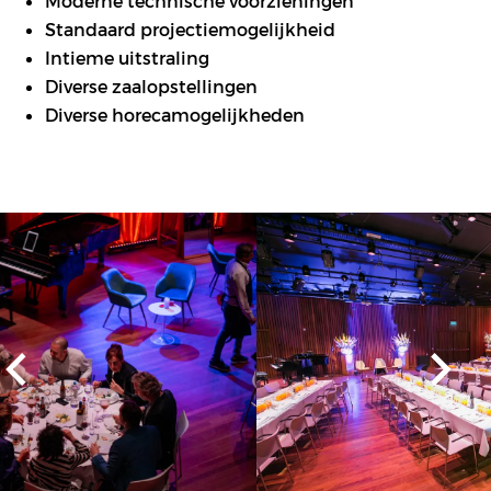
Moderne technische voorzieningen
Standaard projectiemogelijkheid
Intieme uitstraling
Diverse zaalopstellingen
Diverse horecamogelijkheden
Overslaan