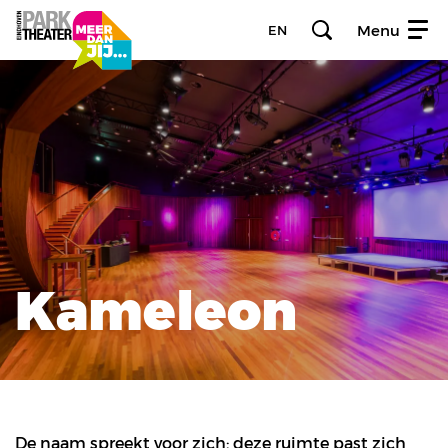
Menu
EN
Kameleon
Inzoomen
De naam spreekt voor zich: deze ruimte past zich