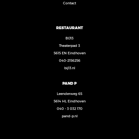
Contact
RESTAURANT
BIJ13
Theaterpad 3
5615 EN Eindhoven
040-2156256
bij13.nl
PAND P
Leenderweg 65
5614 HL Eindhoven
040 - 3 032 170
pand-p.nl