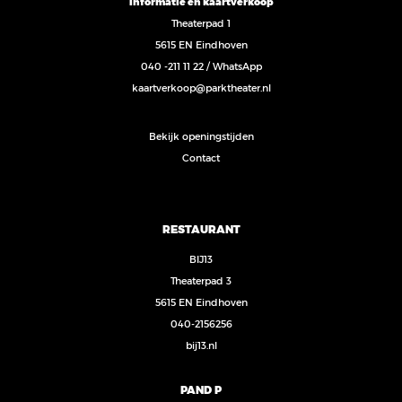
Informatie en kaartverkoop
Theaterpad 1
5615 EN Eindhoven
040 -211 11 22
/
WhatsApp
kaartverkoop@parktheater.nl
Bekijk openingstijden
Contact
RESTAURANT
BIJ13
Theaterpad 3
5615 EN Eindhoven
040-2156256
bij13.nl
PAND P