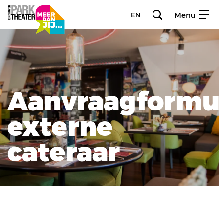
Menu
EN
Aanvraagformu
externe
cateraar