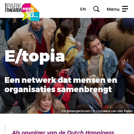
Menu
EN
E/topia
Een netwerk dat mensen en
organisaties samenbrengt
De Belangenlozen | © Lonneke van der Palen
Als opvolger van de Dutch Happiness