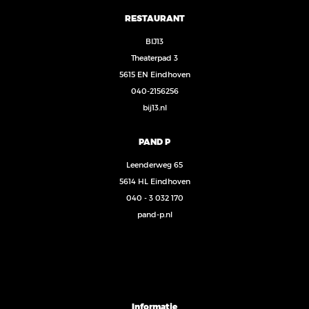
RESTAURANT
BIJ13
Theaterpad 3
5615 EN Eindhoven
040-2156256
bij13.nl
PAND P
Leenderweg 65
5614 HL Eindhoven
040 - 3 032 170
pand-p.nl
Informatie