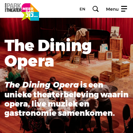
Menu
EN
Inzoomen
Inzoomen
The Dining
Opera
is een
The Dining Opera
unieke theaterbeleving waarin
opera, live muziek en
gastronomie samenkomen.