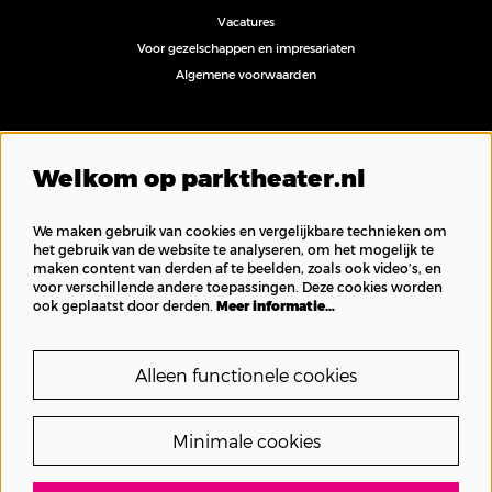
Vacatures
Voor gezelschappen en impresariaten
Algemene voorwaarden
Volg ons
Welkom op parktheater.nl
We maken gebruik van cookies en vergelijkbare technieken om
het gebruik van de website te analyseren, om het mogelijk te
maken content van derden af te beelden, zoals ook video’s, en
Inschrijven nieuwsbrief
voor verschillende andere toepassingen. Deze cookies worden
ook geplaatst door derden.
Meer informatie…
Alleen functionele cookies
Minimale cookies