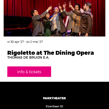
vr 30 apr ’27
-
zo 2 mei ’27
Rigoletto at The Dining Opera
THOMAS DE BRUIJN E.A.
info & tickets
PARKTHEATER
Elzentlaan 50