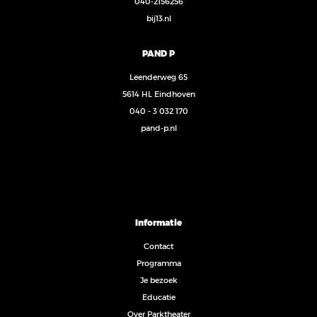
040-2156256
bij13.nl
PAND P
Leenderweg 65
5614 HL Eindhoven
040 - 3 032 170
pand-p.nl
Informatie
Contact
Programma
Je bezoek
Educatie
Over Parktheater