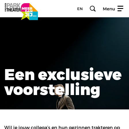
Menu
EN
Een exclusieve
voorstelling
Wil je jouw collega’s en hun gezinnen trakteren op