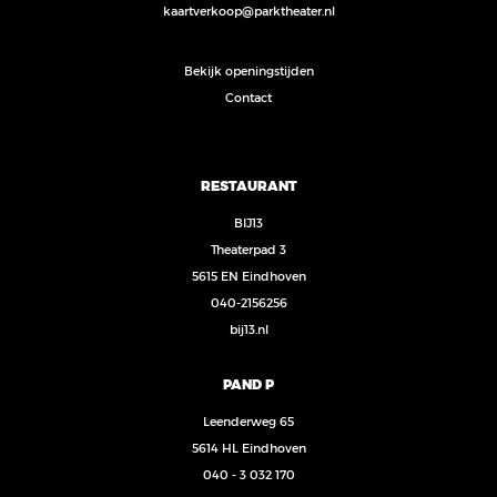
kaartverkoop@parktheater.nl
Bekijk openingstijden
Contact
RESTAURANT
BIJ13
Theaterpad 3
5615 EN Eindhoven
040-2156256
bij13.nl
PAND P
Leenderweg 65
5614 HL Eindhoven
040 - 3 032 170