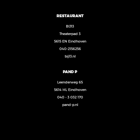
RESTAURANT
BIJ13
Theaterpad 3
5615 EN Eindhoven
040-2156256
bij13.nl
PAND P
Leenderweg 65
5614 HL Eindhoven
040 - 3 032 170
pand-p.nl