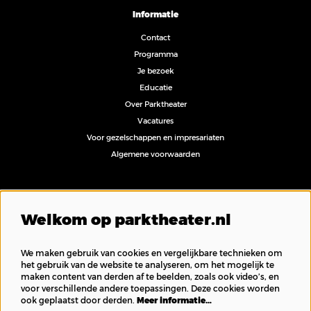
Informatie
Contact
Programma
Je bezoek
Educatie
Over Parktheater
Vacatures
Voor gezelschappen en impresariaten
Algemene voorwaarden
Volg ons
Welkom op parktheater.nl
We maken gebruik van cookies en vergelijkbare technieken om
het gebruik van de website te analyseren, om het mogelijk te
maken content van derden af te beelden, zoals ook video’s, en
Inschrijven nieuwsbrief
voor verschillende andere toepassingen. Deze cookies worden
ook geplaatst door derden.
Meer informatie…