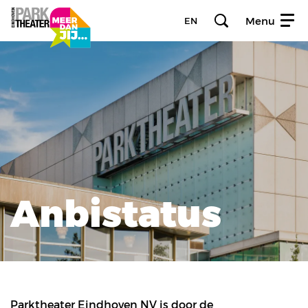
Menu
EN
Anbistatus
Parktheater Eindhoven NV is door de